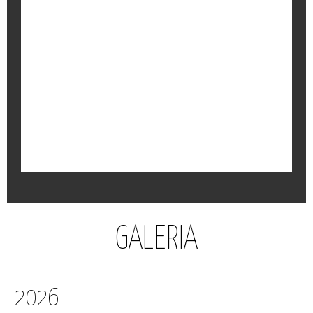
PÁGINA DE INTERNET
O Instituto do Bom Pastor já tem página de internet.
Conheça-nos um pouco melhor.
GALERIA
2026