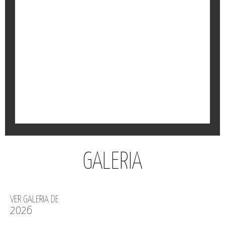
PÁGINA DE INTERNET
O Instituto do Bom Pastor já tem página de internet.
Conheça-nos um pouco melhor.
GALERIA
VER GALERIA DE
2026