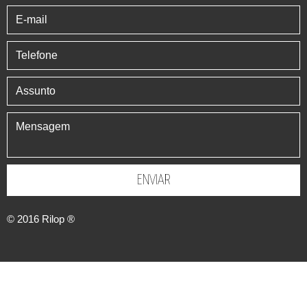
ENVIAR
© 2016
Rilop ®