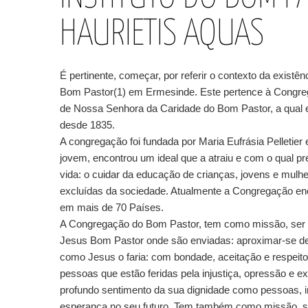
HAURIETIS AQUAS
É pertinente, começar, por referir o contexto da existênc
Bom Pastor(1) em Ermesinde. Este pertence à Congre
de Nossa Senhora da Caridade do Bom Pastor, a qual ex
desde 1835.
A congregação foi fundada por Maria Eufrásia Pelletier
jovem, encontrou um ideal que a atraiu e com o qual p
vida: o cuidar da educação de crianças, jovens e mulh
excluídas da sociedade. Atualmente a Congregação en
em mais de 70 Países.
A Congregação do Bom Pastor, tem como missão, ser
Jesus Bom Pastor onde são enviadas: aproximar-se d
como Jesus o faria: com bondade, aceitação e respeito
pessoas que estão feridas pela injustiça, opressão e e
profundo sentimento da sua dignidade como pessoas, i
esperança no seu futuro. Tem também como missão, s