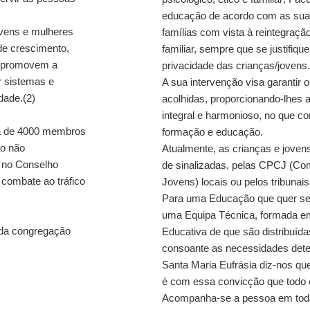
educação de acordo com as suas 
ovens e mulheres
famílias com vista à reintegraç
de crescimento,
familiar, sempre que se justifique
o promovem a
privacidade das crianças/jovens.
r sistemas e
A sua intervenção visa garantir 
dade.(2)
acolhidas, proporcionando-lhes 
integral e harmonioso, no que c
ca de 4000 membros
formação e educação.
o não
Atualmente, as crianças e jovens
, no Conselho
de sinalizadas, pelas CPCJ (Co
combate ao tráfico
Jovens) locais ou pelos tribunais
Para uma Educação que quer ser 
uma Equipa Técnica, formada em
l da congregação
Educativa de que são distribuída
consoante as necessidades dete
Santa Maria Eufrásia diz-nos q
é com essa convicção que todo o 
Acompanha-se a pessoa em toda