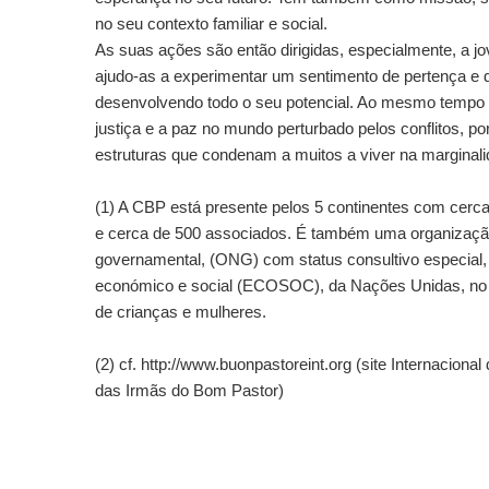
no seu contexto familiar e social.
As suas ações são então dirigidas, especialmente, a j
ajudo-as a experimentar um sentimento de pertença e 
desenvolvendo todo o seu potencial. Ao mesmo temp
justiça e a paz no mundo perturbado pelos conflitos, po
estruturas que condenam a muitos a viver na marginali
(1) A CBP está presente pelos 5 continentes com cer
e cerca de 500 associados. É também uma organizaçã
governamental, (ONG) com status consultivo especial
económico e social (ECOSOC), da Nações Unidas, no 
de crianças e mulheres.
(2) cf. http://www.buonpastoreint.org (site Internaciona
das Irmãs do Bom Pastor)