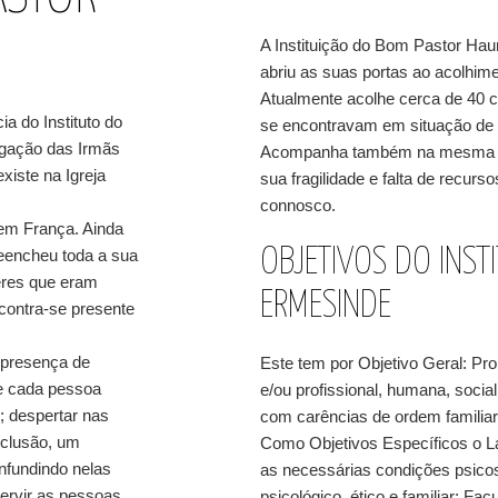
A Instituição do Bom Pastor Hau
abriu as suas portas ao acolhime
Atualmente acolhe cerca de 40 c
ia do Instituto do
se encontravam em situação de pe
gação das Irmãs
Acompanha também na mesma Inst
iste na Igreja
sua fragilidade e falta de recurs
connosco.
 em França. Ainda
OBJETIVOS DO INS
reencheu toda a sua
eres que eram
ERMESINDE
contra-se presente
 presença de
Este tem por Objetivo Geral: Pr
e cada pessoa
e/ou profissional, humana, social
; despertar nas
com carências de ordem familiar
xclusão, um
Como Objetivos Específicos o La
nfundindo nelas
as necessárias condições psicos
ervir as pessoas
psicológico, ético e familiar; F