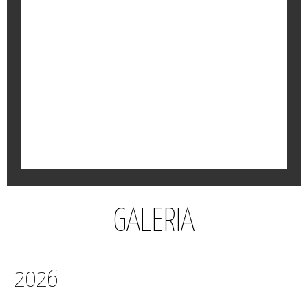
PÁGINA DE INTERNET
O Instituto do Bom Pastor já tem página de internet.
Conheça-nos um pouco melhor.
GALERIA
2026